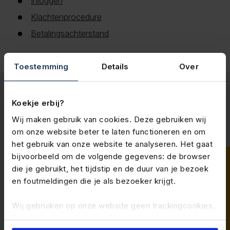
Inloggen
Klachtenprocedure
Betalingsachterstand
Toestemming
Details
Over
Koekje erbij?
Wij maken gebruik van cookies. Deze gebruiken wij
om onze website beter te laten functioneren en om
Felixx werk & inkomen
het gebruik van onze website te analyseren. Het gaat
bijvoorbeeld om de volgende gegevens: de browser
die je gebruikt, het tijdstip en de duur van je bezoek
2e Poellaan 10 A, 2161 CJ Lisse
en foutmeldingen die je als bezoeker krijgt.
085-083 10 00
Wij gebruiken op onze website geen trackingcookies.
Dit zijn cookies die bezoekers tijdens het surfen over