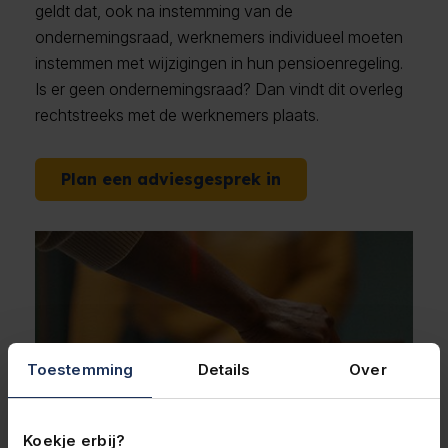
geldt dat, ook na instemming van de
ondernemingsraad, werknemers individueel moeten
instemmen met wijzigingen in hun pensioenregeling.
Is er geen ondernemingsraad? Dan vindt dit overleg
rechtstreeks met de werknemers plaats.
Plan een adviesgesprek in
Toestemming
Details
Over
Koekje erbij?