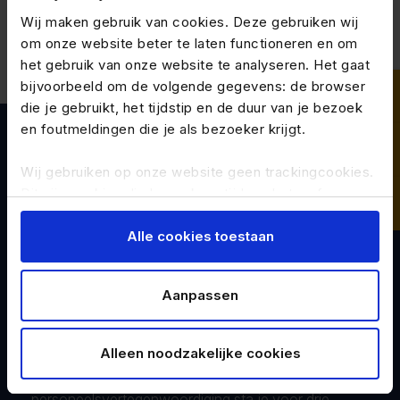
Wij maken gebruik van cookies. Deze gebruiken wij
om onze website beter te laten functioneren en om
het gebruik van onze website te analyseren. Het gaat
bijvoorbeeld om de volgende gegevens: de browser
die je gebruikt, het tijdstip en de duur van je bezoek
en foutmeldingen die je als bezoeker krijgt.
Keuzes voor jou als
Wij gebruiken op onze website geen trackingcookies.
werkgever
Dit zijn cookies die bezoekers tijdens het surfen over
andere websites kunnen volgen.
Alle cookies toestaan
Je kunt de op jouw pc, tablet of mobiele telefoon
De Wet toekomst pensioenen maakt pensioen voor
geplaatste cookies handmatig verwijderen door je
veel werkgevers opnieuw een strategisch vraagstuk.
Aanpassen
browsergeschiedenis te wissen in je
Val je niet onder een cao of verplicht
browserinstellingen.
bedrijfstakpensioenfonds? Dan heb je ruimte om
keuzes te maken. Maar die ruimte vraagt ook om
Alleen noodzakelijke cookies
richting. Samen met de ondernemingsraad of
personeelsvertegenwoordiging sta je voor drie