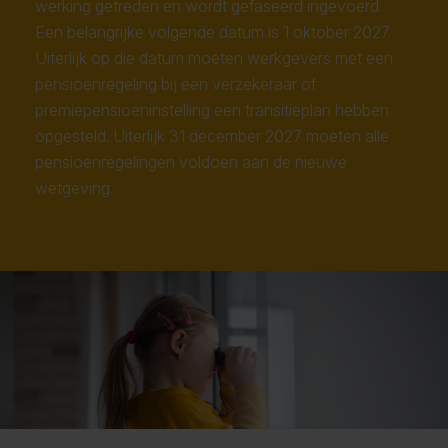
werking getreden en wordt gefaseerd ingevoerd.
Een belangrijke volgende datum is 1 oktober 2027.
Uiterlijk op die datum moeten werkgevers met een
pensioenregeling bij een verzekeraar of
premiepensioeninstelling een transitieplan hebben
opgesteld. Uiterlijk 31 december 2027 moeten alle
pensioenregelingen voldoen aan de nieuwe
wetgeving.