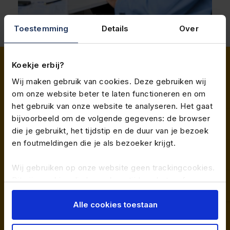
Toestemming
Details
Over
Koekje erbij?
Personeelsregelement
Wij maken gebruik van cookies. Deze gebruiken wij
om onze website beter te laten functioneren en om
opstellen
het gebruik van onze website te analyseren. Het gaat
bijvoorbeeld om de volgende gegevens: de browser
die je gebruikt, het tijdstip en de duur van je bezoek
Duidelijke regels geven rust in je organisatie. In een
en foutmeldingen die je als bezoeker krijgt.
personeelsreglement leg je vast wat er geldt binnen
jouw bedrijf: van verlof en ziekte tot toeslagen,
Wij gebruiken op onze website geen trackingcookies.
gedrag en bedrijfsregelingen. Zo weten
Dit zijn cookies die bezoekers tijdens het surfen over
medewerkers waar ze aan toe zijn en voorkom je
andere websites kunnen volgen.
onduidelijkheid.
Alle cookies toestaan
Je kunt de op jouw pc, tablet of mobiele telefoon
Wij helpen je bij het opstellen van een
geplaatste cookies handmatig verwijderen door je