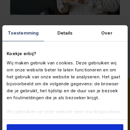
Toestemming
Details
Over
Communicatie die voor
Koekje erbij?
vertrouwen zorgt
Wij maken gebruik van cookies. Deze gebruiken wij
om onze website beter te laten functioneren en om
het gebruik van onze website te analyseren. Het gaat
Een pensioenregeling is pas waardevol als jouw
bijvoorbeeld om de volgende gegevens: de browser
medewerkers begrijpen wat ze krijgen. Wij maken
die je gebruikt, het tijdstip en de duur van je bezoek
complexe regels begrijpelijk, geven persoonlijke
en foutmeldingen die je als bezoeker krijgt.
uitleg en verstrekken digitale tools en visuele
overzichten. Met een goed pensioenadvies voelen
Wij gebruiken op onze website geen trackingcookies.
medewerkers zich gehoord en gewaardeerd door
Dit zijn cookies die bezoekers tijdens het surfen over
jou als werkgever.
andere websites kunnen volgen.