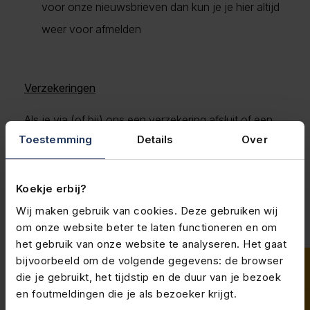
voor onze nieuwsbrieven dan kun je je hier altijd
weer voor afmelden
Verzekeringen
Als je via (of bij) ons een verzekering afsluit of een
schade indient, verwerken wij persoonsgegevens.
Toestemming
Details
Over
Dit geldt voor schadeverzekeringen (zoals een
auto-, aansprakelijkheids- of cyberverzekering),
Koekje erbij?
inkomensverzekeringen (zoals een verzuim- of
arbeidsongeschiktheidsverzekering) en
Wij maken gebruik van cookies. Deze gebruiken wij
om onze website beter te laten functioneren en om
levensverzekeringen (zoals een overlijdensrisico- of
het gebruik van onze website te analyseren. Het gaat
pensioenverzekering). Hiervoor vragen wij onder
bijvoorbeeld om de volgende gegevens: de browser
andere de volgende persoonsgegevens:
die je gebruikt, het tijdstip en de duur van je bezoek
en foutmeldingen die je als bezoeker krijgt.
Naam, adres, woonplaats, geboortedatum,