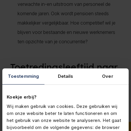
verwachte in-en uitstroom van personeel de
komende jaren. Ook wordt pensioen steeds
makkelijker vergelijkbaar. Hoe competitief wil je
blijven voor bestaande en nieuwe werknemers
ten opzichte van je concurrentie?
Toetredingsleeftijd naar
Toestemming
18 jaar
Details
Over
Koekje erbij?
Oude situatie
De toetredingsleeftijd bepaalt vanaf wanneer jouw
Wij maken gebruik van cookies. Deze gebruiken wij
werknemer recht heeft op pensioenopbouw. In de
om onze website beter te laten functioneren en om
het gebruik van onze website te analyseren. Het gaat
huidige pensioenregelingen staat de uiterlijke
bijvoorbeeld om de volgende gegevens: de browser
toetredingsleeftijd van 21 jaar. Dit is de oude