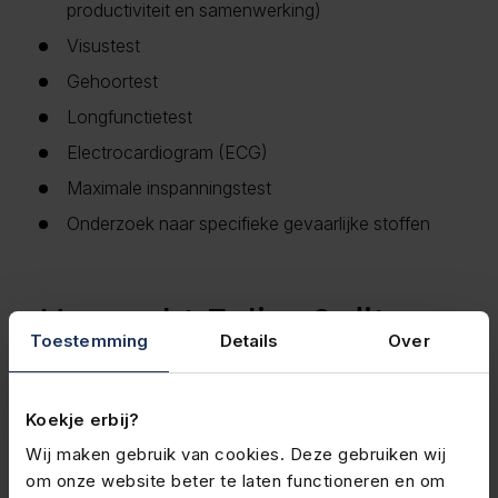
productiviteit en samenwerking)
Visustest
Gehoortest
Longfunctietest
Electrocardiogram (ECG)
Maximale inspanningstest
Onderzoek naar specifieke gevaarlijke stoffen
Hoe pakt Felixx.® dit
Toestemming
Details
Over
aan?
Koekje erbij?
Wij werken volgens de richtlijnen van de NVAB
Wij maken gebruik van cookies. Deze gebruiken wij
(Nederlandse Vereniging voor Arbeids- en
om onze website beter te laten functioneren en om
Bedrijfsgeneeskunde). Het team bestaat uit