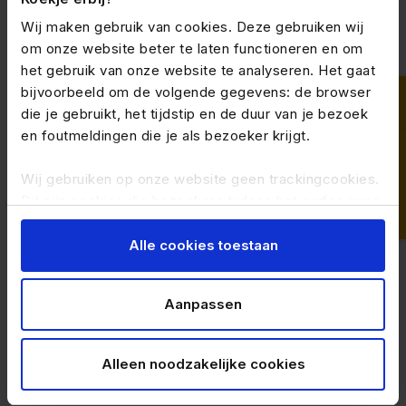
Wij maken gebruik van cookies. Deze gebruiken wij
om onze website beter te laten functioneren en om
Tot op heden is uitzenden en payrollen in juridische
het gebruik van onze website te analyseren. Het gaat
zin gelijk. Beide vormen van dienstverlening vallen
bijvoorbeeld om de volgende gegevens: de browser
onder de uitzendovereenkomst als bedoeld in artikel
die je gebruikt, het tijdstip en de duur van je bezoek
7:690 BW. Bedrijven die meer dan 50% van het
en foutmeldingen die je als bezoeker krijgt.
premieplichtig loon op jaarbasis ter beschikking
stellen aan derden, zijnde de werkgever in de zin van
Wij gebruiken op onze website geen trackingcookies.
artikel 7:690 van het Burgerlijk Wetboek worden
Dit zijn cookies die bezoekers tijdens het surfen over
gezien als uitzendonderneming en vallen onder de
andere websites kunnen volgen.
verplichtstellingsbeschikking van StiPP.
Alle cookies toestaan
Je kunt de op jouw pc, tablet of mobiele telefoon
geplaatste cookies handmatig verwijderen door je
Aanpassen
Wet Arbeidsmarkt in
browsergeschiedenis te wissen in je
browserinstellingen.
Balans
Alleen noodzakelijke cookies