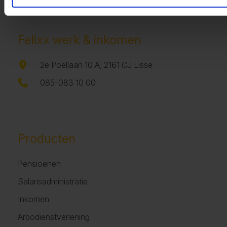
Felixx werk & inkomen
2e Poellaan 10 A, 2161 CJ Lisse
085-083 10 00
Producten
Pensioenen
Salarisadministratie
Inkomen
Arbodienstverlening