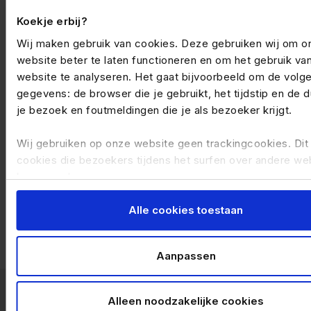
Neem dan contact met ons op via
Koekje erbij?
info@felixxwerkt.nl
of bel ons op
085-083 10 00
.
Wij maken gebruik van cookies. Deze gebruiken wij om o
website beter te laten functioneren en om het gebruik va
Neem contact op
website te analyseren. Het gaat bijvoorbeeld om de volg
gegevens: de browser die je gebruikt, het tijdstip en de d
je bezoek en foutmeldingen die je als bezoeker krijgt.
14 aug 2024 14:46
Wij gebruiken op onze website geen trackingcookies. Dit 
cookies die bezoekers tijdens het surfen over andere we
Geschreven door: Verena van Keulen
kunnen volgen.
Je kunt de op jouw pc, tablet of mobiele telefoon geplaat
Alle cookies toestaan
cookies handmatig verwijderen door je browsergeschiede
wissen in je browserinstellingen.
Aanpassen
Alleen noodzakelijke cookies