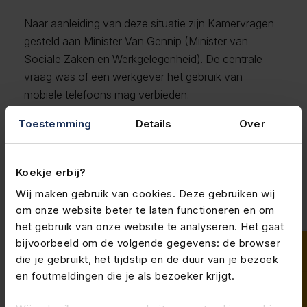
Naar aanleiding van deze situatie zijn Kamervragen
gesteld aan Minister Van Gennip (Minister van
Sociale Zaken en Werkgelegenheid). De centrale
vraag was of een werkgever het gebruik van
mobiele telefoons mag verbieden.
Toestemming
Details
Over
Het antwoord van de minister:
Op basis van het instructierecht van de werkgever
(artikel 7:660 BW) mag je het gebruik van mobiele
Koekje erbij?
telefoons of andere voorwerpen op de werkvloer
Wij maken gebruik van cookies. Deze gebruiken wij
verbieden. Hiervoor is geen instemming van
om onze website beter te laten functioneren en om
werknemers nodig.
het gebruik van onze website te analyseren. Het gaat
bijvoorbeeld om de volgende gegevens: de browser
Wel geldt dat zo’n regel redelijk en billijk moet zijn.
die je gebruikt, het tijdstip en de duur van je bezoek
en foutmeldingen die je als bezoeker krijgt.
De Nederlandse