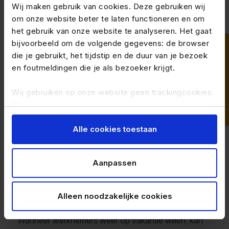
Wij maken gebruik van cookies. Deze gebruiken wij
om onze website beter te laten functioneren en om
Wat betekent dit in de
het gebruik van onze website te analyseren. Het gaat
praktijk?
bijvoorbeeld om de volgende gegevens: de browser
die je gebruikt, het tijdstip en de duur van je bezoek
en foutmeldingen die je als bezoeker krijgt.
Voor werknemers die in het buitenland gaan werken
en pensioen hebben opgebouwd in Nederland,
Wij gebruiken op onze website geen trackingcookies.
Dit zijn cookies die bezoekers tijdens het surfen over
wordt het eenvoudiger om hun pensioen over te
andere websites kunnen volgen.
dragen. Door deze uitspraak mag de Nederlandse
Alle cookies toestaan
regeling rondom ‘fictieve afkoop’ geen belemmering
Je kunt de op jouw pc, tablet of mobiele telefoon
meer vormen.
geplaatste cookies handmatig verwijderen door je
Aanpassen
browsergeschiedenis te wissen in je
browserinstellingen.
Vooruitkijken
Alleen noodzakelijke cookies
Wanneer werknemers weer op vakantie willen, kan