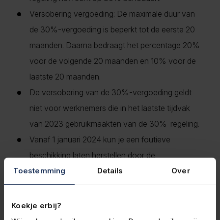
Versobering vergoeding: De maximale duur van
de 30%-vergoeding is beperkt tot de eerste 20
maanden. Daarna bedraagt het percentage 20%
voor de volgende 20 maanden en 10% voor de
laatste 20 maanden.
De versobering van de 30%-vergoeding geldt
niet voor werknemers die in het laatste tijdvak
van 2023 gebruikmaakten van de 30%-regeling.
Vanaf 1 januari 2024 kun je een foutieve
beschikking laten herstellen door de
Toestemming
Belastingdienst. Er kan worden verzocht om een
Details
Over
herziening van de beschikking.
Koekje erbij?